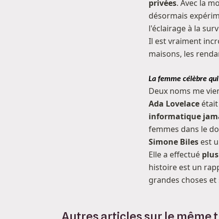
privées
. Avec la m
désormais expérime
l'éclairage à la sur
Il est vraiment in
maisons, les renda
La femme célèbre qui 
Deux noms me vienn
Ada Lovelace
était
informatique jama
femmes dans le dom
Simone Biles
est u
Elle a effectué
plus
histoire est un ra
grandes choses et s
Autres articles sur le même