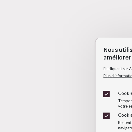
Nous utili
améliorer 
En cliquant sur 
Plus d'informati
Cookie
Temporai
votre se
Cookie
Restent 
navigate