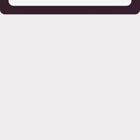
1. Informations éditeur
Le site www.crip-asso.fr (le « Site ») est édité par le Club
des Responsables d’Infrastructure et Production (le
« CRiP »), association déclarée loi 1901 ayant son siège
social au 179, avenue Charles de Gaulle à Neuilly Sur Seine
(92200) et dont l’identifiant SIRET est le 511 961 187
00032.
Le CRiP peut être contactée à son adresse postale ainsi
qu’à l’adresse électronique suivante : contact@crip-asso.fr.
Le Directeur de la publication est Madame Sylvie ROCHE,