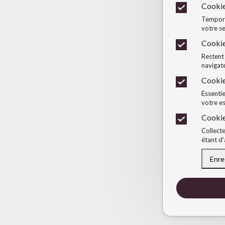
Cookie
Temporai
votre se
Cookie
Restent 
navigate
Cookie
Essentie
votre e
Cookie
Collecte
étant d'
Enre
Retirer l'accep