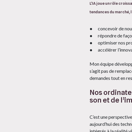
L’IA joue un rôle croi
tendances du marché, le
●
concevoir de nou
●
répondre de façon
●
optimiser nos pr
●
accélérer l’innov
Mon équipe développe c
s’agit pas de remplace
demandes tout en rest
Nos ordinate
son et de l’i
C’est une perspective
aujourd’hui des techn
intégrés à la réalité 