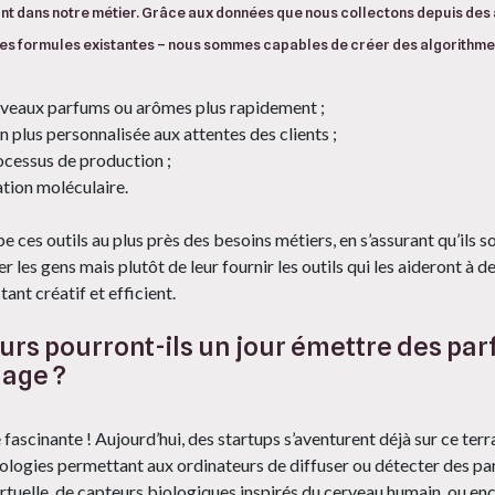
ssant dans notre métier. Grâce aux données que nous collectons depuis de
s formules existantes – nous sommes capables de créer des algorithmes i
veaux parfums ou arômes plus rapidement ;
 plus personnalisée aux attentes des clients ;
ocessus de production ;
ation moléculaire.
es outils au plus près des besoins métiers, en s’assurant qu’ils soien
r les gens mais plutôt de leur fournir les outils qui les aideront à 
ant créatif et efficient.
urs pourront-ils un jour émettre des p
mage ?
 fascinante ! Aujourd’hui, des startups s’aventurent déjà sur ce terr
ologies permettant aux ordinateurs de diffuser ou détecter des parfu
virtuelle, de capteurs biologiques inspirés du cerveau humain, ou enc