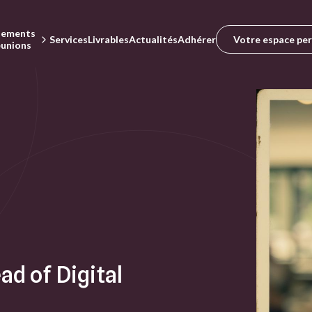
nements
Votre espace pe
Services
Livrables
Actualités
Adhérer
éunions
ad of Digital