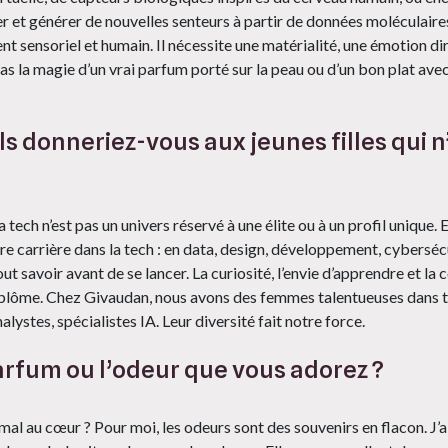
 et générer de nouvelles senteurs à partir de données moléculaires
t sensoriel et humain. Il nécessite une matérialité, une émotion dir
s la magie d’un vrai parfum porté sur la peau ou d’un bon plat avec
s donneriez-vous aux jeunes filles qui n’
La tech n’est pas un univers réservé à une élite ou à un profil unique. E
ire carrière dans la tech : en data, design, développement, cybersécu
tout savoir avant de se lancer. La curiosité, l’envie d’apprendre et la
iplôme. Chez Givaudan, nous avons des femmes talentueuses dans to
alystes, spécialistes IA. Leur diversité fait notre force.
parfum ou l’odeur que vous adorez ?
mal au cœur ? ​Pour moi, les odeurs sont des souvenirs en flacon. J’a