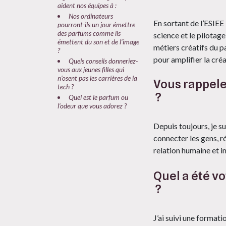
aident nos équipes à :
Nos ordinateurs
En sortant de l’ESIEE
pourront-ils un jour émettre
des parfums comme ils
science et le pilotage
émettent du son et de l’image
métiers créatifs du p
?
pour amplifier la créa
Quels conseils donneriez-
vous aux jeunes filles qui
n’osent pas les carrières de la
Vous rappele
tech ?
?
Quel est le parfum ou
l’odeur que vous adorez ?
Depuis toujours, je s
connecter les gens, r
relation humaine et i
Quel a été v
?
J’ai suivi une format