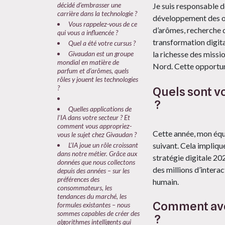
Je suis responsable d
décidé d’embrasser une
carrière dans la technologie ?
développement des ou
Vous rappelez-vous de ce
d’arômes, recherche d
qui vous a influencée ?
transformation digita
Quel a été votre cursus ?
la richesse des missi
Givaudan est un groupe
mondial en matière de
Nord. Cette opportun
parfum et d’arômes, quels
rôles y jouent les technologies
?
Quels sont vo
?
Quelles applications de
l’IA dans votre secteur ? Et
comment vous appropriez-
Cette année, mon équ
vous le sujet chez Givaudan ?​
suivant. Cela implique
L’IA joue un rôle croissant
dans notre métier. Grâce aux
stratégie digitale 20
données que nous collectons
des millions d’interac
depuis des années – sur les
préférences des
humain.
consommateurs, les
tendances du marché, les
Comment avez
formules existantes – nous
sommes capables de créer des
?
algorithmes intelligents qui