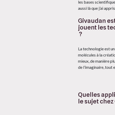
les bases scientifiqu
aussi là que j’ai appr
Givaudan est
jouent les t
?
La technologie est un
molécules à la créati
mieux, de manière plus
de l’imaginaire, tout 
Quelles appl
le sujet che