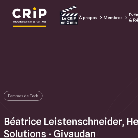
Aller au contenu principal
Évé
À propos
Membres
& R
Femmes de Tech
Béatrice Leistenschneider, He
Solutions - Givaudan