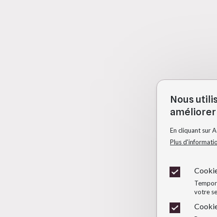
Nous utili
améliorer 
En cliquant sur 
Plus d'informati
Cookie
Temporai
votre se
Cookie