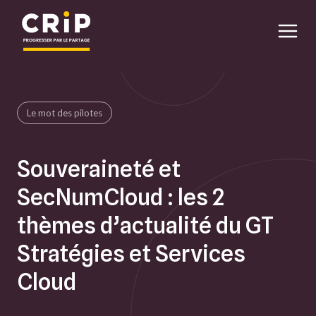
Aller au contenu principal
Le mot des pilotes
Souveraineté et
SecNumCloud : les 2
thèmes d’actualité du GT
Stratégies et Services
Cloud