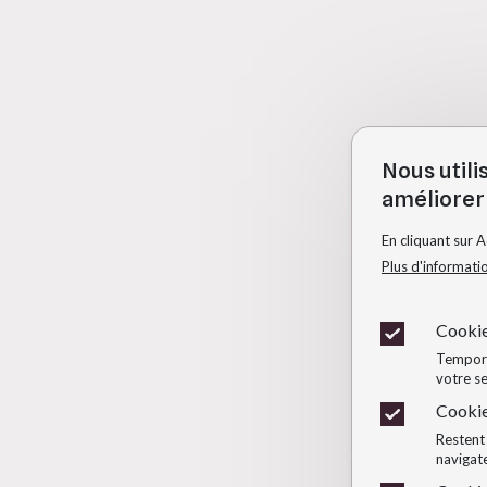
Nous utili
améliorer 
En cliquant sur 
Plus d'informati
Cookie
Temporai
votre se
Cookie
Restent 
navigate