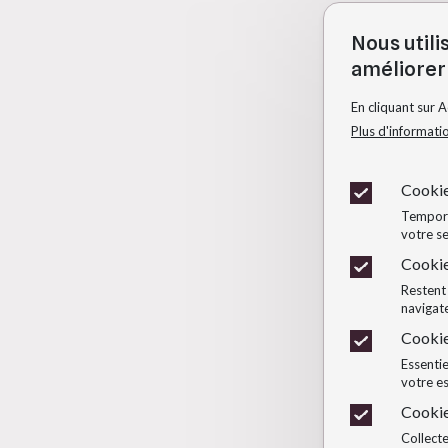
Nous utili
améliorer 
En cliquant sur 
Plus d'informati
Cookie
Temporai
votre se
Cookie
Restent 
navigate
Cookie
Essentie
votre e
Cookie
Collecte