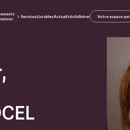
nements
Votre espace pe
Services
Livrables
Actualités
Adhérer
éunions
,
OCEL