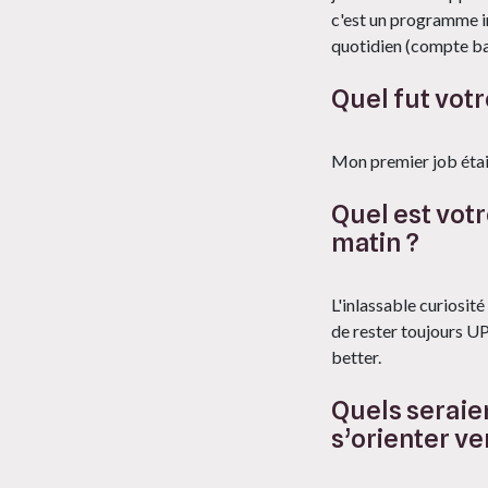
c'est un programme im
quotidien (compte ban
Quel fut votr
Mon premier job était
Quel est votr
matin ?
L'inlassable curiosit
de rester toujours UP 
better.
Quels seraien
s’orienter ve