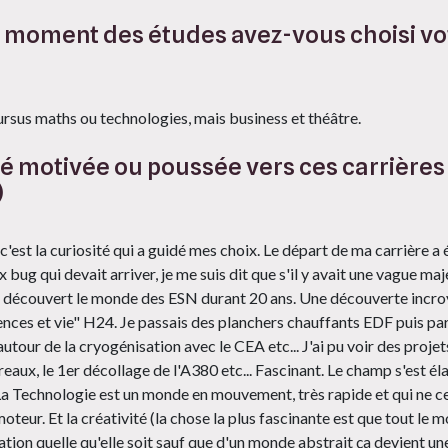
oment des études avez-vous choisi vot
 cursus maths ou technologies, mais business et théâtre.
é motivée ou poussée vers ces carrières 
)
est la curiosité qui a guidé mes choix. Le départ de ma carrière a 
 bug qui devait arriver, je me suis dit que s'il y avait une vague ma
ai découvert le monde des ESN durant 20 ans. Une découverte incroy
iences et vie" H24. Je passais des planchers chauffants EDF puis p
autour de la cryogénisation avec le CEA etc... J'ai pu voir des pro
aux, le 1er décollage de l'A380 etc... Fascinant. Le champ s'est é
 Technologie est un monde en mouvement, très rapide et qui ne cess
eur. Et la créativité (la chose la plus fascinante est que tout le m
cation quelle qu'elle soit sauf que d'un monde abstrait ça devient