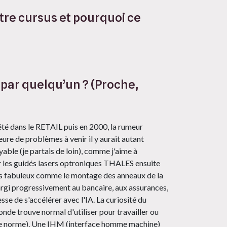
re cursus et pourquoi ce
par quelqu’un ? (Proche,
été dans le RETAIL puis en 2000, la rumeur
jeure de problèmes à venir il y aurait autant
able (je partais de loin), comme j'aime à
ar les guidés lasers optroniques THALES ensuite
jets fabuleux comme le montage des anneaux de la
largi progressivement au bancaire, aux assurances,
e de s'accélérer avec l'IA. La curiosité du
onde trouve normal d'utiliser pour travailler ou
 une norme). Une IHM (interface homme machine)