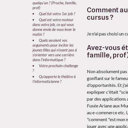
quelqu’un ? (Proche, famille,
prof)
Comment au m
Quel fut votre 1er job ?
cursus ?
Quel est votre moteur
dans votre job, ce qui vous
donne envie de vous lever le
Je n'ai pas choisi un
matin ?
Quels seraient vos
arguments pour inciter les
Avez-vous ét
jeunes filles qui n’osent pas à
famille, prof
s’orienter vers une carrière
dans l’informatique ?
Votre prochain challenge
?
Non absolument pas c'
Qu’apporte le théâtre à
gonflant sur le fameux
l’informaticienne ?
d'opportunités. Et j'
expliquer c'était "sc
par des applications 
Fusée Ariane aux Mure
au e-commerce etc. La
"comment "est mon mot
jouer avec une appli