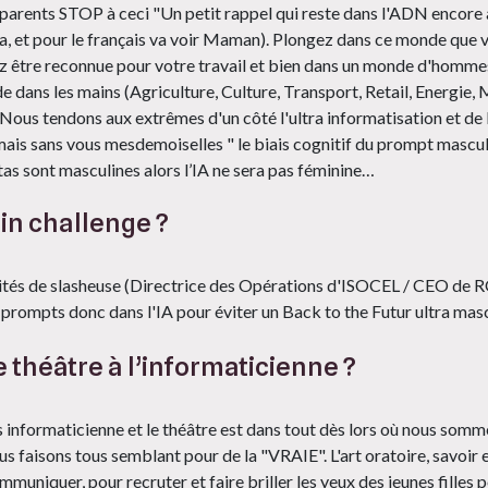
 parents STOP à ceci "Un petit rappel qui reste dans l'ADN encore 
a, et pour le français va voir Maman). Plongez dans ce monde que v
z être reconnue pour votre travail et bien dans un monde d'hommes
 dans les mains (Agriculture, Culture, Transport, Retail, Energie, 
Nous tendons aux extrêmes d'un côté l'ultra informatisation et de l
ais sans vous mesdemoiselles " le biais cognitif du prompt masculin 
atas sont masculines alors l’IA ne sera pas féminine…
in challenge ?
ités de slasheuse (Directrice des Opérations d'ISOCEL / CEO de 
 prompts donc dans l'IA pour éviter un Back to the Futur ultra masc
 théâtre à l’informaticienne ?
s informaticienne et le théâtre est dans tout dès lors où nous som
us faisons tous semblant pour de la "VRAIE". L'art oratoire, savoir 
muniquer, pour recruter et faire briller les yeux des jeunes filles p