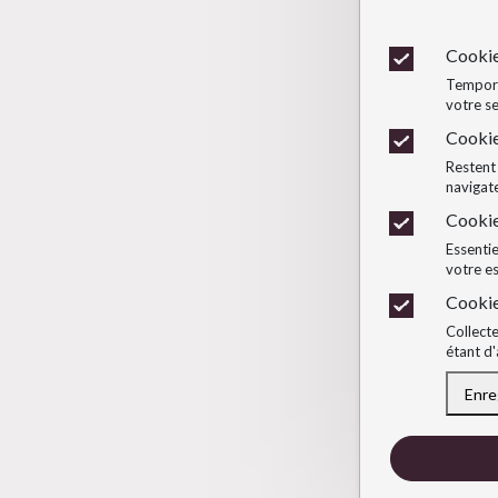
Cookie
Temporai
votre se
Cookie
Restent 
navigate
Cookie
Essentie
votre e
Cookie
Collecte
étant d'
Enre
Retirer l'accep