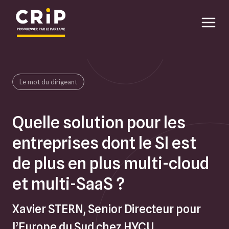
Aller au contenu principal
Le mot du dirigeant
Quelle solution pour les
entreprises dont le SI est
de plus en plus multi-cloud
et multi-SaaS ?
Xavier STERN, Senior Directeur pour
l’Europe du Sud chez HYCU