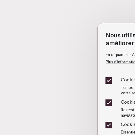
Nous utili
améliorer 
En cliquant sur 
Plus d'informati
Cookie
Temporai
votre se
Cookie
Restent 
navigate
Cookie
Essentie