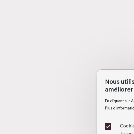
Nous utili
améliorer 
En cliquant sur 
Plus d'informati
Cookie
Temporai