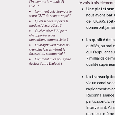
l’IA, comme le module Ai
Je vois trois éléments
CSAT ?
Une plateforme
Comment calculez-vous le
nous avons bâti 
score CSAT de chaque appel ?
de l’UCaaS, soit 
Quels service apporte le
module AI ScoreCard ?
donneront jamais
Quelles aides l’IAI peut-
elle apporter à des
La qualité de la
populations commerciales ?
Envisagez-vous d’aller un
oubliés, ou mal c
cran plus loin en gérant le
qui s’appuient s
forecast du commercial ?
7 milliards de m
Comment allez-vous faire
évoluer l’offre Dialpad ?
qualité supérieu
La transcriptio
via un canal voca
rapidement avec 
Reconnaissance A
participant. En 
intervenant. Ains
parole en même t