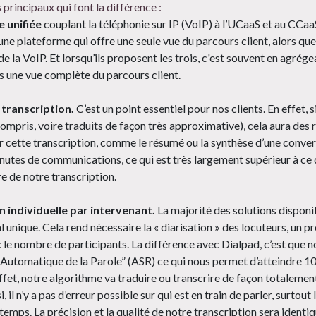
 principaux qui font la différence :
 unifiée
couplant la téléphonie sur IP (VoIP) à l’UCaaS et au CCa
une plateforme qui offre une seule vue du parcours client, alors qu
de la VoIP. Et lorsqu’ils proposent les trois, c'est souvent en agrég
 une vue complète du parcours client.
 transcription.
C’est un point essentiel pour nos clients. En effet, 
ompris, voire traduits de façon très approximative), cela aura des r
ur cette transcription, comme le résumé ou la synthèse d’une convers
inutes de communications, ce qui est très largement supérieur à ce q
re de notre transcription.
n individuelle par intervenant.
La majorité des solutions disponi
l unique. Cela rend nécessaire la « diarisation » des locuteurs, un pro
le nombre de participants. La différence avec Dialpad, c’est que 
utomatique de la Parole” (ASR) ce qui nous permet d’atteindre 100
effet, notre algorithme va traduire ou transcrire de façon totaleme
i, il n’y a pas d’erreur possible sur qui est en train de parler, surtou
emps. La précision et la qualité de notre transcription sera identiq