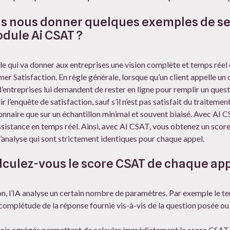
s nous donner quelques exemples de ser
dule Ai CSAT ?
 qui va donner aux entreprises une vision complète et temps réel de
r Satisfaction. En règle générale, lorsque qu’un client appelle un 
entreprises lui demandent de rester en ligne pour remplir un questio
 l’enquête de satisfaction, sauf s’il n’est pas satisfait du traitemen
onnaire que sur un échantillon minimal et souvent biaisé. Avec AI CSA
’assistance en temps réel. Ainsi, avec AI CSAT, vous obtenez un score
d’analyse qui sont strictement identiques pour chaque appel.
ulez-vous le score CSAT de chaque app
n, l’IA analyse un certain nombre de paramètres. Par exemple le te
a complétude de la réponse fournie vis-à-vis de la question posée ou 
ois agrégés permettent de calculer immédiatement le score CSAT