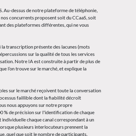
aS. Au-dessus de notre plateforme de téléphonie,
e nos concurrents proposent soit du CCaaS, soit
eant des plateformes différentes, qui ne vous
si la transcription présente des lacunes (mots
épercussions sur la qualité de tous les services
ation. Notre IA est construite à partir de plus de
ue l’on trouve sur le marché, et explique la
bles sur le marché reçoivent toute la conversation
cessus faillible dont la fiabilité décroît
nous nous appuyons sur notre propre
 % de précision sur l'identification de chaque
nt individuelle chaque canal correspondant à un
t lorsque plusieurs interlocuteurs prennent la
ue, quel que soit le nombre de participants.