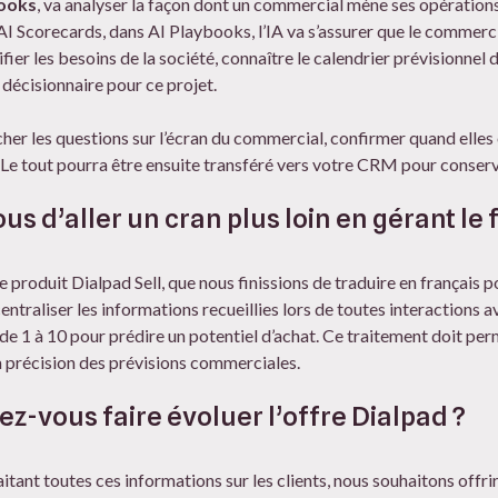
books
, va analyser la façon dont un commercial mène ses opération
Scorecards, dans AI Playbooks, l’IA va s’assurer que le commercia
er les besoins de la société, connaître le calendrier prévisionnel du
e décisionnaire pour ce projet.
her les questions sur l’écran du commercial, confirmer quand elles 
t. Le tout pourra être ensuite transféré vers votre CRM pour conserve
us d’aller un cran plus loin en gérant le
e produit Dialpad Sell, que nous finissions de traduire en français 
entraliser les informations recueillies lors de toutes interactions 
de 1 à 10 pour prédire un potentiel d’achat. Ce traitement doit perm
 la précision des prévisions commerciales.
z-vous faire évoluer l’offre Dialpad ?
aitant toutes ces informations sur les clients, nous souhaitons offri