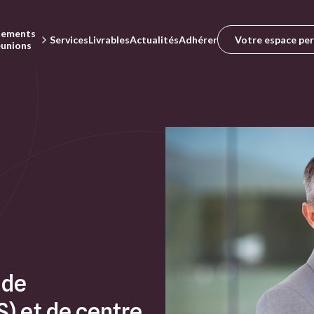
nements
Votre espace pe
Services
Livrables
Actualités
Adhérer
éunions
 de
) et de centre