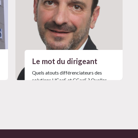
Le mot du dirigeant
Quels atouts différenciateurs des
solutions UCaaS et CCaaS ? Quelles
ambitions sur le marché français ?
Mag #19
Lire l'article