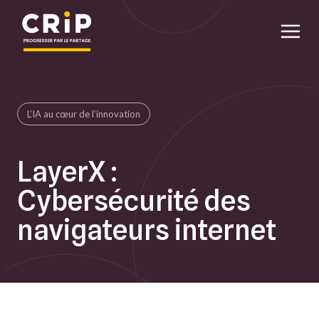
Aller au contenu principal
L’IA au cœur de l’innovation
LayerX :
Cybersécurité des
navigateurs internet