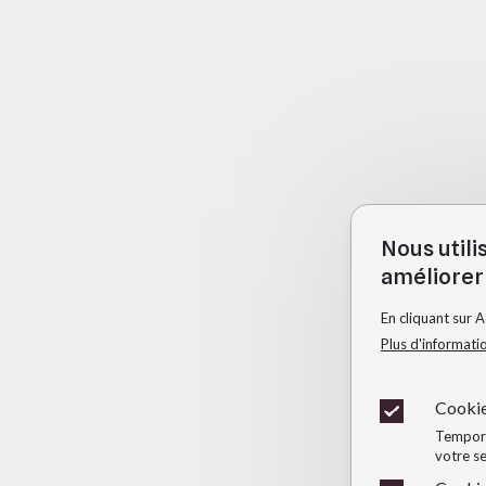
Nous utili
améliorer 
En cliquant sur 
Plus d'informati
Cookie
Temporai
votre se