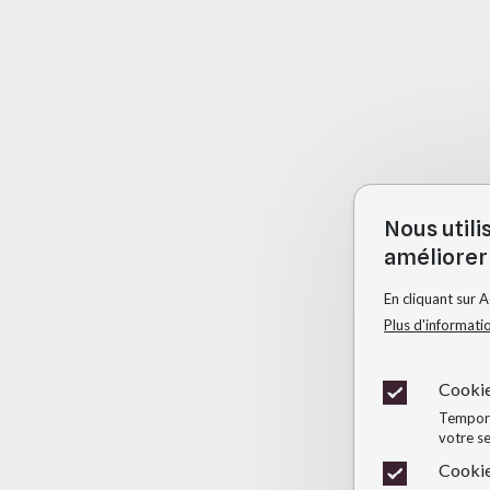
Nous utili
améliorer 
En cliquant sur 
Plus d'informati
Cookie
Temporai
votre se
Cookie