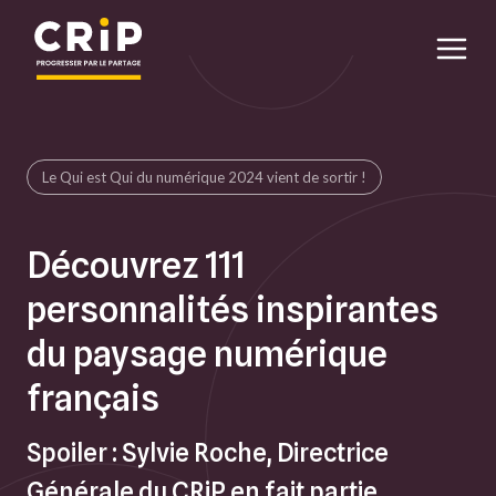
Aller au contenu principal
Le Qui est Qui du numérique 2024 vient de sortir !
Découvrez 111
personnalités inspirantes
du paysage numérique
français
Spoiler : Sylvie Roche, Directrice
Générale du CRiP en fait partie