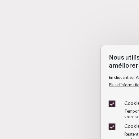
Nous utili
améliorer 
En cliquant sur 
Plus d'informati
Cookie
Temporai
votre se
Cookie
Restent 