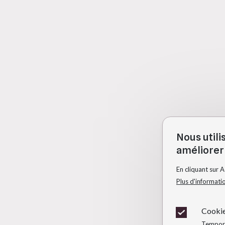
Nous utili
améliorer 
En cliquant sur 
Plus d'informati
Cookie
Temporai