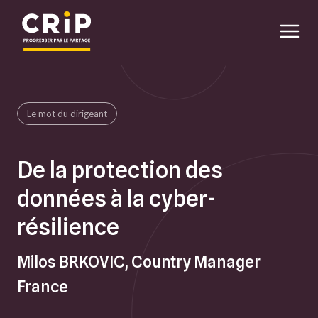
Aller au contenu principal
Le mot du dirigeant
De la protection des
données à la cyber-
résilience
Milos BRKOVIC, Country Manager
France