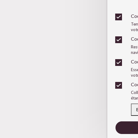
Coo
Tem
vot
Coo
Res
navi
Coo
Esse
vot
Coo
Coll
étan