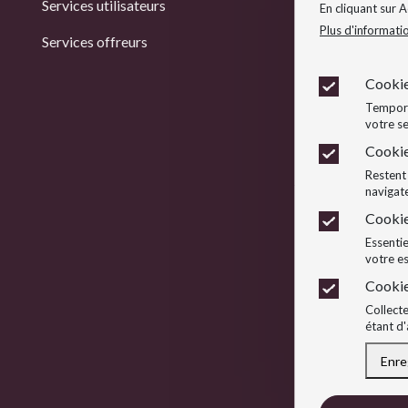
Services utilisateurs
Col
En cliquant sur 
Plus d'informati
Services offreurs
Col
Cookie
Temporai
votre se
Cookie
Restent 
navigate
Cookie
Essentie
votre e
Cookie
Collecte
étant d'
Enre