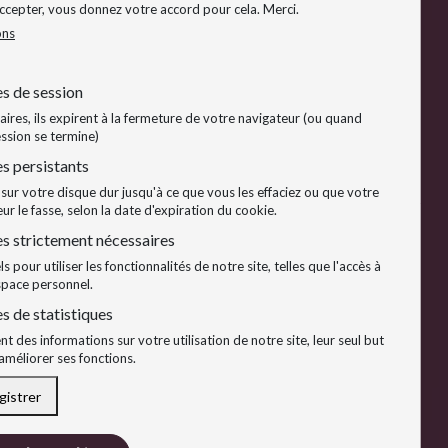
lège Utilisateurs
Accepter, vous donnez votre accord pour cela. Merci.
ons
lège Offreurs
s de session
res, ils expirent à la fermeture de votre navigateur (ou quand
ssion se termine)
s persistants
sur votre disque dur jusqu'à ce que vous les effaciez ou que votre
ur le fasse, selon la date d'expiration du cookie.
s strictement nécessaires
ls pour utiliser les fonctionnalités de notre site, telles que l'accès à
space personnel.
s de statistiques
nt des informations sur votre utilisation de notre site, leur seul but
améliorer ses fonctions.
gistrer
Retirer l'acceptation