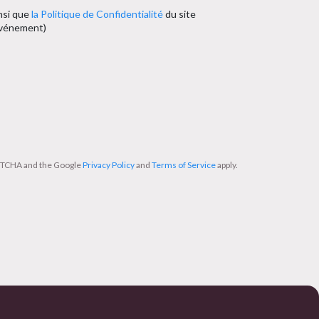
nsi que
la Politique de Confidentialité
du site
’événement)
APTCHA and the Google
Privacy Policy
and
Terms of Service
apply.