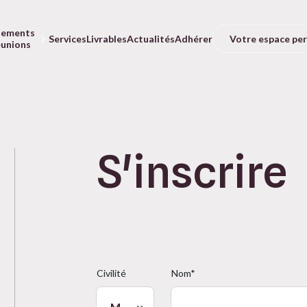
nements
Votre espace pe
Services
Livrables
Actualités
Adhérer
éunions
S'inscrire
Civilité
Nom*