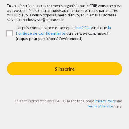
En vous inscrivant aux événements organisés par le CRiP, vous acceptez
que vos données soient partagées aux membres offreurs, partenaires
du CRiP. Si vous vous y opposez, merci d’envoyer un email à l’adresse
suivante : roche.sylvie@crip-asso.fr
J’ai pris connaissance et accepte
les CGU
ainsi que
la
Politique de Confidentialité
du site www.crip-asso.fr
(requis pour participer à l’événement)
S'inscrire
This site is protected by reCAPTCHA and the Google
Privacy Policy
and
Terms of Service
apply.