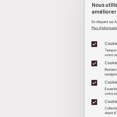
Nous utili
améliorer 
En cliquant sur 
Plus d'informati
Cookie
Temporai
votre se
Cookie
Restent 
navigate
Cookie
Essentie
votre e
Cookie
Collecte
étant d'