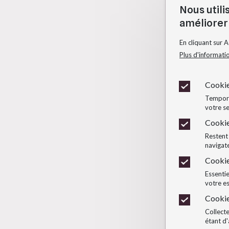
Nous utili
améliorer 
En cliquant sur 
Plus d'informati
Cookie
Temporai
votre se
Cookie
Restent 
navigate
Cookie
Essentie
votre e
Cookie
Collecte
étant d'