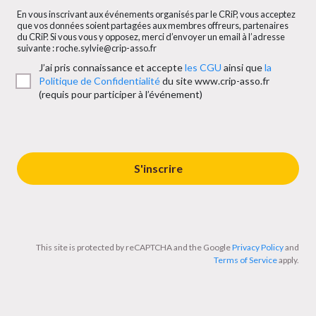
En vous inscrivant aux événements organisés par le CRiP, vous acceptez
que vos données soient partagées aux membres offreurs, partenaires
du CRiP. Si vous vous y opposez, merci d’envoyer un email à l’adresse
suivante : roche.sylvie@crip-asso.fr
J’ai pris connaissance et accepte
les CGU
ainsi que
la
Politique de Confidentialité
du site www.crip-asso.fr
(requis pour participer à l’événement)
S'inscrire
This site is protected by reCAPTCHA and the Google
Privacy Policy
and
Terms of Service
apply.