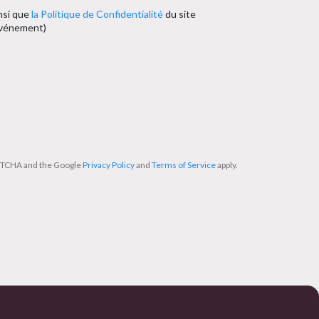
nsi que
la Politique de Confidentialité
du site
’événement)
APTCHA and the Google
Privacy Policy
and
Terms of Service
apply.