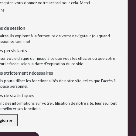
lège Utilisateurs
Accepter, vous donnez votre accord pour cela. Merci.
ons
lège Offreurs
s de session
res, ils expirent à la fermeture de votre navigateur (ou quand
ssion se termine)
s persistants
sur votre disque dur jusqu'à ce que vous les effaciez ou que votre
ur le fasse, selon la date d'expiration du cookie.
s strictement nécessaires
ls pour utiliser les fonctionnalités de notre site, telles que l'accès à
space personnel.
s de statistiques
nt des informations sur votre utilisation de notre site, leur seul but
améliorer ses fonctions.
gistrer
Retirer l'acceptation