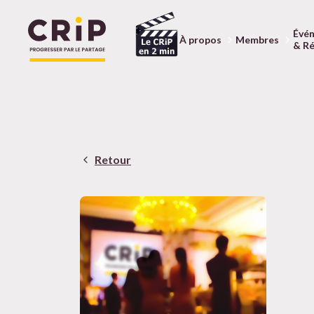
Évé
À propos
Membres
& R
Aller au contenu principal
Retour