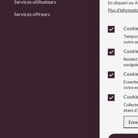
Services utilisateurs
Col
En cliquant sur 
Plus d'informati
Services offreurs
Col
Cookie
Temporai
votre se
Cookie
Restent 
navigate
Cookie
Essentie
votre e
Cookie
Collecte
étant d'
Enre