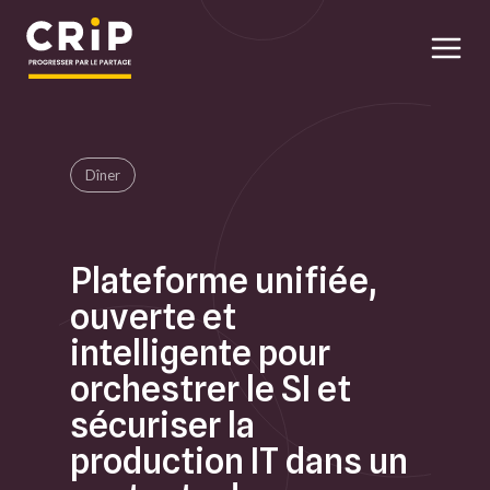
Aller au contenu principal
Dîner
Plateforme unifiée,
ouverte et
intelligente pour
orchestrer le SI et
sécuriser la
production IT dans un