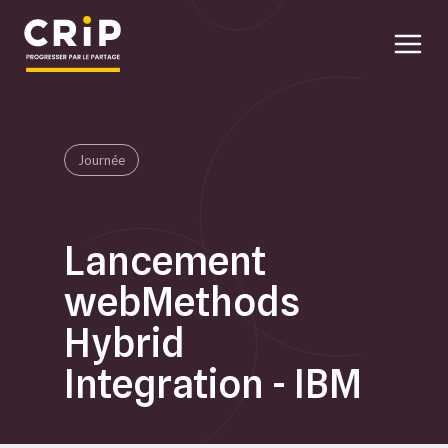
Aller au contenu principal
Journée
Lancement
webMethods
Hybrid
Integration - IBM