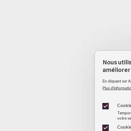
Nous utili
améliorer 
En cliquant sur 
Plus d'informati
Cookie
Temporai
votre se
Cookie