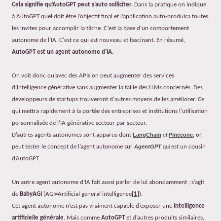
Cela signifie qu’AutoGPT peut s’auto solliciter.
Dans la pratique on indique
à AutoGPT quel doit être l’objectif final et l’application auto-produira toutes
les invites pour accomplir la tâche. C’est la base d’un comportement
autonome de l’IA. C'est ce qui est nouveau et fascinant. En résumé,
AutoGPT est un agent autonome d’IA.
On voit donc qu’avec des APIs on peut augmenter des services
d’intelligence générative sans augmenter la taille des LLMs concernés. Des
développeurs de startups trouveront d'autres moyens de les améliorer. Ce
qui mettra rapidement à la portée des entreprises et institutions l'utilisation
personnalisée de l'IA générative secteur par secteur.
D’autres agents autonomes sont apparus dont
LangChain
et
Pinecone
, o
n
peut tester le concept de l’agent autonome sur
AgentGPT
qui
est un cousin
d’AutoGPT.
Un autre agent autonome d’IA fait aussi parler de lui abondamment ; s’agit
de
BabyAGI
(AGI=Artificial general intelligence
[1]
).
Cet agent autonome n’est pas vraiment capable d’exposer une
intelligence
artificielle générale
. Mais comme
AutoGPT
et d’autres produits similaires,