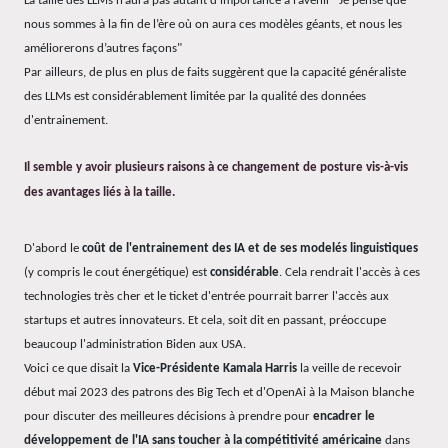
La taille des LLMs n’aura pas autant d’importance à l’avenir "Je pense que
nous sommes à la fin de l’ère où on aura ces modèles géants, et nous les
améliorerons d’autres façons"
Par ailleurs, de plus en plus de faits suggèrent que la capacité généraliste
des LLMs est considérablement limitée par la qualité des données
d'entrainement.
Il semble y avoir plusieurs raisons à ce changement de posture vis-à-vis
des avantages liés à la taille.
D'abord le
coût de l'entrainement des IA et de ses modelés linguistiques
(y compris le cout énergétique) est
considérable
. Cela rendrait l'accès à ces
technologies très cher et le ticket d'entrée pourrait barrer l'accès aux
startups et autres innovateurs. Et cela, soit dit en passant, préoccupe
beaucoup l'administration Biden aux USA.
Voici ce que disait la
Vice-Présidente Kamala Harris
la veille de recevoir
début mai 2023 des patrons des Big Tech et d'OpenAi à la Maison blanche
pour discuter des meilleures décisions à prendre pour
encadrer le
développement de l'IA sans toucher à la compétitivité américaine
dans