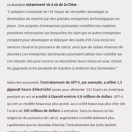
ce domaine
notamment vis à vis de la Chine
:
"L’adoption croissante de l’IA risque de verrouiller davantage la
domination du marché par des grandes entreprises technologiques en
place. Une poignée d’entreprises puissantes contrôlent les matières
premières nécessaires sur lesquelles les start-ups et autres entreprises
comptent pour développer et déployer des outils d’IA Cela inclut les
services cloud et la puissance de calcul, ainsi que de vastes réserves de
données Les entreprises dominantes pourraient utiliser leur contrôle sur
ces intrants clés pour exclure ou discriminer leurs rivaux en aval, choisir
les gagnants et les perdants de manière à renforcer leur domination."
Selon the economist,
l'entrainement de GPT-3, par exemple, a utilisé 1,3
gigawatt heure d’électricité
(assez pour alimenter 121 foyers en Amérique
pendant un an) et
a coûté à OpenAI environ 4,6 millions de dollars
. GPT-4,
qui est un modèle beaucoup plus grand, aura coûté beaucoup plus cher (de
l'ordre de
100 millions de dollars
) à entrainer. Dans la mesure où les
exigences de puissance de calcul, augmentent considérablement plus
rapidement que les données d’entrée, l'entrainement des LLMs devient