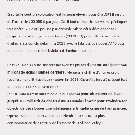
coûteuse plus rapidement qu’elle ne s’améliore.
Ensuite,
le cout d'exploitation est lui aussi élevé
: pour
ChatGPT
il serait
de l'ordre de
700 000 $ par jour
. Car il faut utiliser des serveurs spécifiques
très onéreux. Ce qui pousse par exemple Microsoft à développer ses
propres circuits intégrés spécifiques (CPU/GPU) pour l'IA. Un accord a
d'ailleurs été conclu début mai 2023 avec le fabricant de puces AMD pour
notamment concurrence Nvidia qui domine ce secteur.
ChatGPT a déjà coûté une fortune avec les
pertes d’OpenAI atteignant 540
millions de dollars l’année dernière.
Même si le chiffre d’affaires croit
régulièrement.
Et depuis sa création fin 2015, OpenAI a jusqu’à présent levé
un total de $11.3B en sept tours.
Le PDG Sam Altman aurait indiqué qu’
OpenAI pourrait essayer de lever
jusqu’à 100 milliards de dollars dans les années à venir pour atteindre son
objectif de développer une intelligence artificielle générale très avancée
.
OpenAI, selon un observateur, « deviendrait la startup la plus
consommatrice de capitaux de l’histoire de la Silicon Valley »