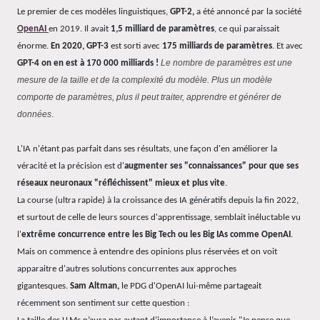
Le premier de ces modèles linguistiques,
GPT-2,
a été annoncé par la société
OpenAI
en 2019. Il avait
1,5 milliard de paramètres
, ce qui paraissait
énorme.
En 2020, GPT-3
est sorti avec
175 milliards de paramètres
. Et avec
Le nombre de paramètres est une
GPT-4 on en est à 170 000 milliards !
mesure de la taille et de la complexité du modèle. Plus un modèle
comporte de paramètres, plus il peut traiter, apprendre et générer de
données
.
L'IA n'étant pas parfait dans ses résultats, une façon d'en améliorer la
véracité et la précision est d'
augmenter ses "connaissances" pour que ses
réseaux neuronaux "réfléchissent" mieux et plus vite
.
La course (ultra rapide) à la croissance des IA génératifs depuis la fin 2022,
et surtout de celle de leurs sources d'apprentissage, semblait inéluctable vu
l'
extrême concurrence entre les Big Tech ou les Big IAs comme OpenAI
.
Mais on commence à entendre des opinions plus réservées et on voit
apparaitre d'autres solutions concurrentes aux approches
gigantesques.
Sam Altman,
le PDG d'OpenAI lui-même partageait
récemment son sentiment sur cette question :