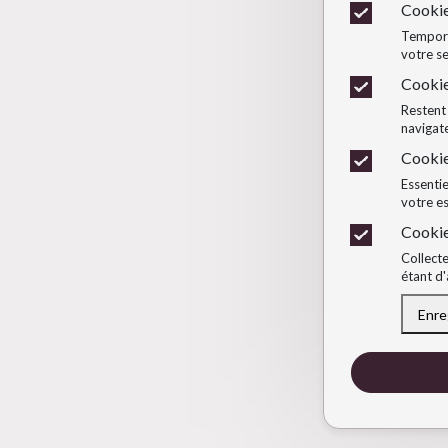
Cookie
Temporai
votre se
Cookie
Restent 
navigate
Cookie
Essentie
votre e
Cookie
Collecte
étant d'
Enre
Retirer l'accep