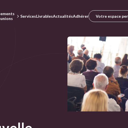
nements
Votre espace pe
Services
Livrables
Actualités
Adhérer
éunions