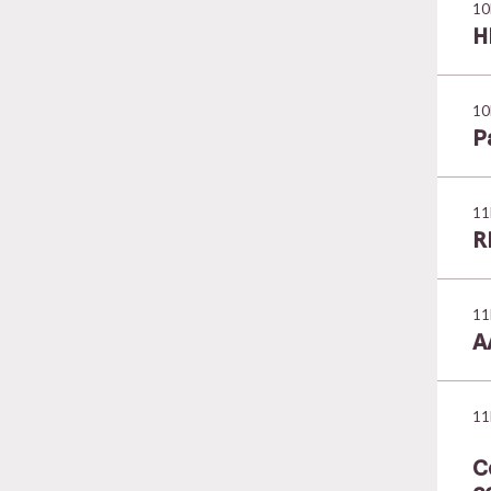
10
H
10
P
11
R
11
A
11
C