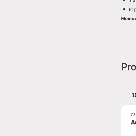
Tra
Et 
Moins d
Pr
1
08
A