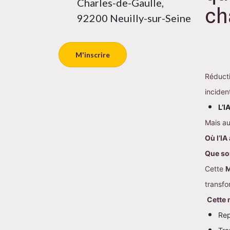
Charles-de-Gaulle,
ch
92200 Neuilly-sur-Seine
M'inscrire
Réducti
inciden
L’I
Mais au
Où l’IA
Que so
Cette 
M
transfo
Cette 
Rep