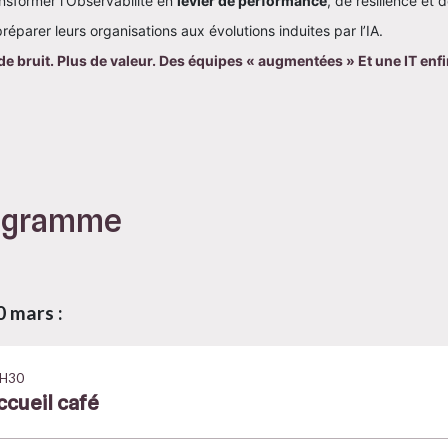
nsformer l’Observabilité en 
levier de performance
, de résilience et 
préparer leurs organisations aux évolutions induites par l’IA.
e bruit. Plus de valeur. Des équipes « augmentées » Et une IT enfin
ogramme
0 mars :
H30
ccueil café