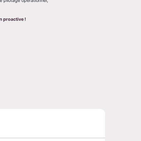
de pilotage opérationnel,
 proactive ! 