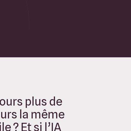
jours plus de
ours la même
e ? Et si l’IA