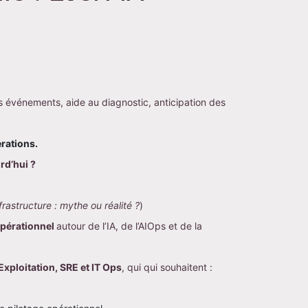
es événements, aide au diagnostic, anticipation des 
erations.
rd’hui ?
frastructure : mythe ou réalité ?
)
pérationnel 
autour de l’IA, de l’AIOps et de la 
xploitation, SRE et IT Ops
, qui qui souhaitent :