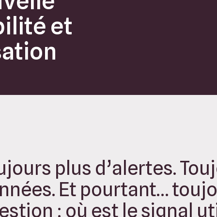
uvelle
lité et
sation
ujours plus d’alertes. Tou
nnées. Et pourtant… touj
stion : où est le signal util