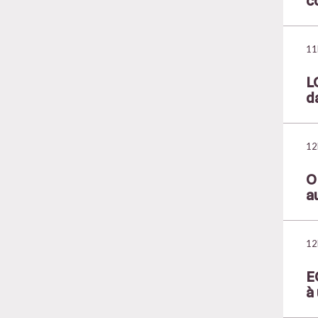
c
11
L
d
12
O
a
12
E
à