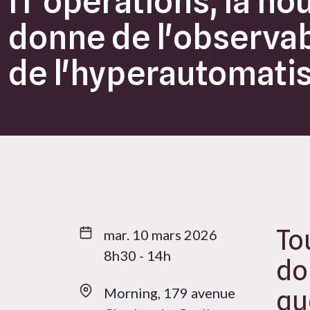
IT opérations, la no
donne de l'observabi
de l'hyperautomati
To
mar. 10 mars 2026
8h30 - 14h
do
que
Morning, 179 avenue