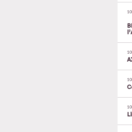
10
B
l
10
A
10
C
10
L