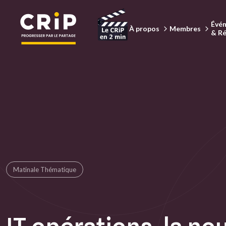
Aller au contenu principal
Évé
À propos
Membres
& R
Matinale Thématique