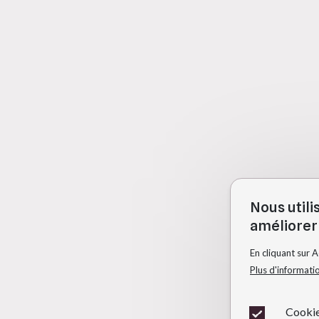
Nous utili
améliorer 
En cliquant sur 
Plus d'informati
Cookie