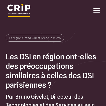
Aller au contenu principal
La région Grand Ouest prend le micro
Les DSI en région ont-elles
des préoccupations
similaires à celles des DSI
parisiennes ?
Par Bruno Givelet, Directeur des
Technologies et des Services au sein